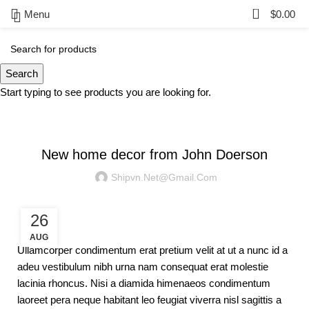
0
Menu
$
0.00
Blog
Search
Start typing to see products you are looking for.
DECORATION
New home decor from John Doerson
Shipvn.net@gmail.com
26
AUG
Ullamcorper condimentum erat pretium velit at ut a nunc id a
adeu vestibulum nibh urna nam consequat erat molestie
lacinia rhoncus. Nisi a diamida himenaeos condimentum
laoreet pera neque habitant leo feugiat viverra nisl sagittis a